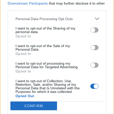
πρώτη της έκθεση.
Έτσι και κάθε επόμενη χρονιά,
Downstream Participants
that may further disclose it to other
ακόμα και αν στις σχολές μόδας που δίδασκε
third parties.
υπήρχαν
50 παιδιά και 150 ρούχα.
Personal Data Processing Opt Outs
Την έκθεση
«Παγκόσμιοι Έλληνες Σχεδιαστές
I want to opt-out of the Sharing of my
personal data.
Μόδας»
πολλοί ίσως να τη θυμάστε. Χρειάστηκαν
Opted In
τρία χρόνια έρευνας και επεξεργασίας για την
υλοποίηση της και η Μαρία ήταν εκεί. Και έτσι
I want to opt-out of the Sale of my
Personal Data.
παρουσιάστηκαν
οι πέντε Έλληνες παγκόσμιοι
Opted In
δημιουργοί των 50’s, 60’s, 70’s και 80’s
μεταξύ
I want to opt-out of processing my
των οποίων ο Γιάννης Τσεκλένης και ο Γιάννης
Personal Data for Targeted Advertising.
Ευαγγελίδης.
Opted In
I want to opt-out of Collection, Use,
Πολλές από τις
δημιουργίες τους είναι τόσο
Retention, Sale, and/or Sharing of my
Personal Data that Is Unrelated with the
σύγχρονες
που μπορούν να σταθούν στο σήμερα
Purposes for which it was collected.
ακόμα και αν δεν γνωρίζουμε ότι είναι δικά τους.
Opted Out
Ο παραλληλισμός ενός
Ευαγγελίδη
με ένα
Dior
CONFIRM
κομμάτι ή ενός
Σταυρόπουλου
με
Jean Paul