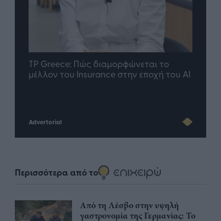
nd.gr
TP Greece: Πώς διαμορφώνεται το
Η ομ
άθε
μέλλον του Insurance στην εποχή του AI
σου 
Advertorial
Περισσότερα από το
Από τη Λέσβο στην υψηλή
γαστρονομία της Γερμανίας: Το