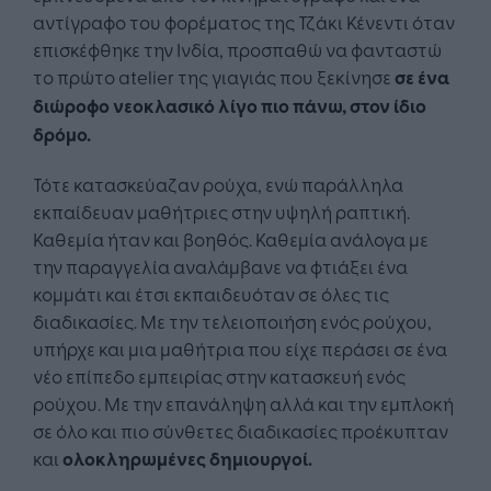
αντίγραφο του φορέματος της Τζάκι Κένεντι όταν
επισκέφθηκε την Ινδία, προσπαθώ να φανταστώ
το πρώτο atelier της γιαγιάς που ξεκίνησε
σε ένα
διώροφο νεοκλασικό λίγο πιο πάνω, στον ίδιο
δρόμο.
Τότε κατασκεύαζαν ρούχα, ενώ παράλληλα
εκπαίδευαν μαθήτριες στην υψηλή ραπτική.
Καθεμία ήταν και βοηθός. Καθεμία ανάλογα με
την παραγγελία αναλάμβανε να φτιάξει ένα
κομμάτι και έτσι εκπαιδευόταν σε όλες τις
διαδικασίες. Με την τελειοποιήση ενός ρούχου,
υπήρχε και μια μαθήτρια που είχε περάσει σε ένα
νέο επίπεδο εμπειρίας στην κατασκευή ενός
ρούχου. Με την επανάληψη αλλά και την εμπλοκή
σε όλο και πιο σύνθετες διαδικασίες προέκυπταν
και
ολοκληρωμένες δημιουργοί.