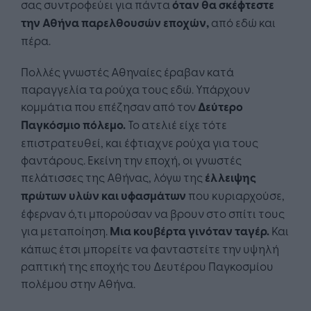
σας συντροφεύει για πάντα
όταν θα σκέφτεστε
την Αθήνα παρελθουσών εποχών,
από εδώ και
πέρα.
Πολλές γνωστές Αθηναίες έραβαν κατά
παραγγελία τα ρούχα τους εδώ. Υπάρχουν
κομμάτια που επέζησαν από τον
Δεύτερο
Παγκόσμιο πόλεμο.
Το ατελιέ είχε τότε
επιστρατευθεί, και έφτιαχνε ρούχα για τους
φαντάρους. Εκείνη την εποχή, οι γνωστές
πελάτισσες της Αθήνας, λόγω της
έλλειψης
πρώτων υλών και υφασμάτων
που κυριαρχούσε,
έφερναν ό,τι μπορούσαν να βρουν στο σπίτι τους
για μεταποίηση.
Μια κουβέρτα γινόταν ταγέρ.
Και
κάπως έτσι μπορείτε να φανταστείτε την υψηλή
ραπτική της εποχής του Δευτέρου Παγκοσμίου
πολέμου στην Αθήνα.