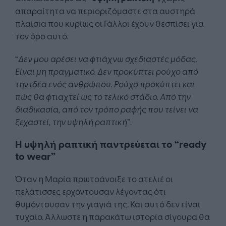
απαραίτητα να περιοριζόμαστε στα αυστηρά
πλαίσια που κυρίως οι Γάλλοι έχουν θεσπίσει για
τον όρο αυτό.
“
Δεν μου αρέσει να φτιάχνω σχεδιαστές μόδας.
Είναι μη πραγματικό. Δεν προκύπτει ρούχο από
την ιδέα ενός ανθρώπου. Ρούχο προκύπτει και
πώς θα φτιαχτεί ως το τελικό στάδιο. Από την
διαδικασία, από τον τρόπο ραφής που τείνει να
ξεχαστεί, την υψηλή ραπτική
”.
Η υψηλή ραπτική παντρεύεται το “ready
to wear”
Όταν η Μαρία πρωτοάνοιξε το ατελιέ οι
πελάτισσες ερχόντουσαν λέγοντας ότι
θυμόντουσαν την γιαγιά της. Και αυτό δεν είναι
τυχαίο. Άλλωστε η παρακάτω ιστορία σίγουρα θα