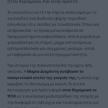
στον Κεραμεικό. Και είναι αρκετό.
Το να ανοίξεις αυτή την πόρτα ισοδυναμεί με το
να ανοίξεις ένα διεθνούς φήμης περιοδικό
απευθείας στις σελίδες με τα editorials. Όπου και
αν βρισκεσαι -εν προκειμένω ανάμεσα σε
προχειροστημένα καφενεδάκια, παλιά μαγαζιά με
γιαγιαδίστικες πιτζάμες, μέχρι εστιατόρια με
αστέρια Michelin και σύγχρονες γκαλερί- απλά
μεταφέρεσαι σε μια άλλη πραγματικότητα.
Την ιστορία της πιθανότατα θα την έχετε ήδη
ακούσει. Η
Μαρία Διαμάντη αναβίωσε το
οικογενειακό ατελιέ της γιαγιάς της,
η οποία είχε
ακριβώς το ίδιο όνομα με εκείνη. Το ατελιέ
λειτούργησε για πρώτη φορά
στον Κεραμεικό το
1930
ως ένα κλασικό μοδιστράδικο της εποχής με
την διαφορά ότι έφτιαχνε και τα απαραίτητα για