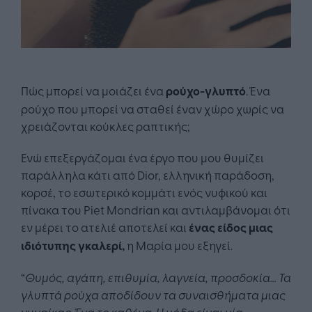
Πώς μπορεί να μοιάζει ένα
ρούχο-γλυπτό
. Ένα
ρούχο που μπορεί να σταθεί έναν χώρο χωρίς να
χρειάζονται κούκλες ραπτικής;
Ενώ επεξεργάζομαι ένα έργο που μου θυμίζει
παράλληλα κάτι από Dior, ελληνική παράδοση,
κορσέ, το εσωτερικό κομμάτι ενός νυφικού και
πίνακα του Piet Mondrian και αντιλαμβάνομαι ότι
εν μέρει το ατελιέ αποτελεί και
ένας είδος μιας
ιδιότυπης γκαλερί,
η Μαρία μου εξηγεί.
“
Θυμός, αγάπη, επιθυμία, λαγνεία, προσδοκία… Τα
γλυπτά ρούχα αποδίδουν τα συναισθήματα μιας
γυναίκας. Ένα το καθένα. Η μόδα είναι μία