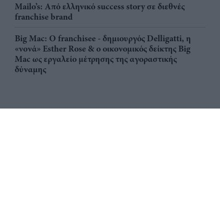
Mailo’s: Από ελληνικό success story σε διεθνές
franchise brand
Big Mac: Ο franchisee - δημιουργός Delligatti, η
«νονά» Esther Rose & ο οικονομικός δείκτης Big
Mac ως εργαλείο μέτρησης της αγοραστικής
δύναμης