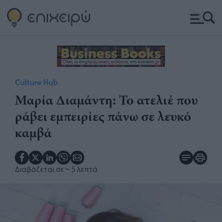
Culture Hub
Μαρία Διαμάντη: Το ατελιέ που
ράβει εμπειρίες πάνω σε λευκό
καμβά
Διαβάζεται σε
~ 5 λεπτά