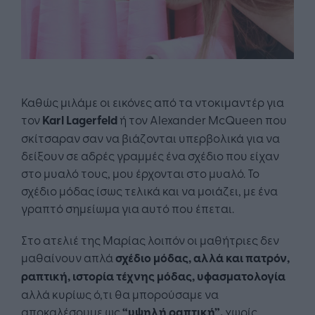
Καθώς μιλάμε οι εικόνες από τα ντοκιμαντέρ για
τον
Karl Lagerfeld
ή τον Alexander McQueen που
σκίτσαραν σαν να βιάζονται υπερβολικά για να
δείξουν σε αδρές γραμμές ένα σχέδιο που είχαν
στο μυαλό τους, μου έρχονται στο μυαλό. Το
σχέδιο μόδας ίσως τελικά και να μοιάζει, με ένα
γραπτό σημείωμα για αυτό που έπεται.
Στο ατελιέ της Μαρίας λοιπόν οι μαθήτριες δεν
μαθαίνουν απλά
σχέδιο μόδας, αλλά και πατρόν,
ραπτική, ιστορία τέχνης μόδας, υφασματολογία
αλλά κυρίως ό,τι θα μπορούσαμε να
αποκαλέσουμε ως
“υψηλή ραπτική”,
χωρίς