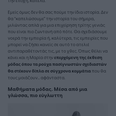
την εποχή, καπέλα.
Εμείς όμως δεν θα σας πούμε την ίδια ιστορία. Δεν
θα “καπελώσουμε” την ιστορία του σήμερα,
μιλώντας απλά για μια επιχείρηση τρίτης γενιάς
που είναι πιο ζωντανή από πότε. Θα σχεδιάσουμε
νοερά την εμπειρία ή, καλύτερα, τις εμπειρίες που
μπορεί να ζήσει κανείς σε αυτό το ατελιέ
αντιπαραθέτοντάς τις, με το χθες. Όπως θέλει να
κάνει και η Μαρία στην
επερχόμενη της έκθεση
μόδας όπου τα ρούχα πασίγνωστών σχεδιαστών
θα στέκουν δίπλα σε σύγχρονα κομμάτια
που θα
τους μοιάζουν… αφάνταστα.
Μαθήματα μόδας. Μέσα από μια
γλώσσα, πιο εύγλωττη