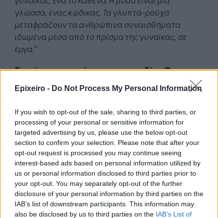
γλώσσα, ένας κώδικας. Τα γλυπτά-ρούχα
μεταφράζουν τα ανθρώπινα συναισθήματα
ιδωμένα μέσα από το πρίσμα της γυναίκας, σε
έργα.
”
Το πέρασμα από την ανυπαρξία: Οι
εκθέσεις μόδας στην Ελλάδα
Epixeiro -
Do Not Process My Personal Information
Μπορεί το λονδρέζικο
Victoria
&
Albert's
να είναι
If you wish to opt-out of the sale, sharing to third parties, or
το απόλυτο παράδειγμα αλλά δεν είναι το μόνο.
processing of your personal or sensitive information for
Κάθε ευρωπαϊκή πρωτεύουσα έχει μια μόνιμη
targeted advertising by us, please use the below opt-out
έκθεση μόδας, εκτός από την Αθήνα.
section to confirm your selection. Please note that after your
opt-out request is processed you may continue seeing
Και η Μαρία το έχει πάρει κάπως προσωπικά αυτό.
interest-based ads based on personal information utilized by
Και καλά κάνει.
us or personal information disclosed to third parties prior to
your opt-out. You may separately opt-out of the further
disclosure of your personal information by third parties on the
Με την πρώτη μικρή ομάδα μαθητριών και τα
IAB’s list of downstream participants. This information may
πρώτα ρούχα που φτιάχτηκαν έφτιαξε και την
also be disclosed by us to third parties on the
IAB’s List of