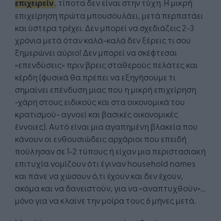
επιχειρείν
, τίποτα δεν είναι στην τύχη. Η μικρή
επιχείρηση πρώτα μπουσουλάει, μετά περπατάει
και ύστερα τρέχει. Δεν μπορεί να σχεδιάζεις 2-3
χρόνια μετά όταν καλά-καλά δεν ξέρεις τι σου
ξημερώνει αύριο! Δεν μπορεί να σκέφτεσαι
«επενδύσεις» πριν βρεις σταθερούς πελάτες και
κέρδη (φυσικά θα πρέπει να εξηγήσουμε τι
σημαίνει επένδυση μιας που η μικρή επιχείρηση
-χάρη στους ειδικούς και στα οικονομικά του
κρατισμού- αγνοεί και βασικές οικονομικές
έννοιες). Αυτό είναι μια αγαπημένη βλακεία που
κάνουν οι ενθουσιώδεις αρχάριοι που επειδή
πούλησαν σε 1-2 τύπους ή είχαν μια περιστασιακή
επιτυχία νομίζουν ότι έγιναν household names
και πάνε να χώσουν ό,τι έχουν και δεν έχουν,
ακόμα και να δανειστούν, για να «αναπτυχθούν»…
μόνο για να κλαίνε την μοίρα τους 6 μήνες μετά.