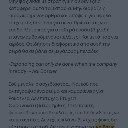
Μην ψάχνεσαι με στρατηγική αν δεν έχεις
καταφέρει αυτά τα 3 στάδια. Μην διαβάζεις
«προχωρημένα» άρθρα και απόψεις για υψηλό
επιχειρείν, δεν είναι για σένα. Πρώτα πας για
έσοδα. Μετά πας για σταθερά έσοδα (δηλαδή
επαναλαμβανόμενους πελάτες). Και μετά πας για
κέρδος. Οτιδήποτε διαφορετικό από αυτή την
σειρά θα σε βάλει σε μεγάλους μπελάδες.
«Expanding can only be done when the company
is ready.» - Adi Dassler
Εσύ μεγάλε, ο ασχεδίαστος…. Ναι εσύ που
αντέγραψες ένα ρεύμα και καμαρώνεις για
Ροκφέλερ. Δεν πέτυχες. Έτυχες!
Ουρανοκατέβατος ήρθες. Στην πρώτη
φουσκοθαλασσιά θα κλείσεις επειδή δεν ξέρεις να
καπετανεύεις. Δεν έχεις πλάνο, δεν έχεις φακό, δεν
τέσταρες τα νερά. Δεν έχεις χνάρια για
να βρεις