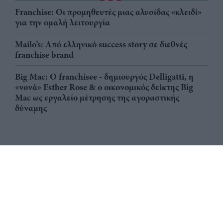
Franchise: Οι προμηθευτές μιας αλυσίδας «κλειδί»
για την ομαλή λειτουργία
Mailo’s: Από ελληνικό success story σε διεθνές
franchise brand
Big Mac: Ο franchisee - δημιουργός Delligatti, η
«νονά» Esther Rose & ο οικονομικός δείκτης Big
Mac ως εργαλείο μέτρησης της αγοραστικής
δύναμης