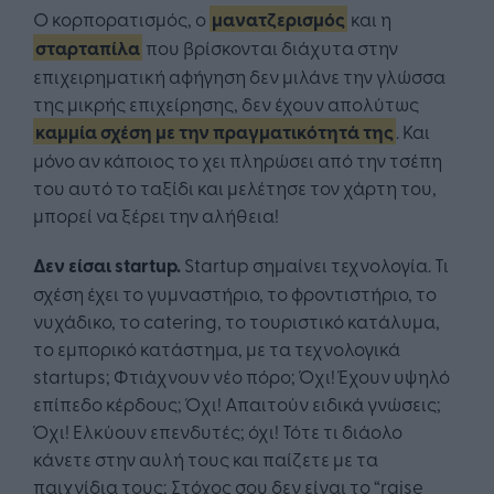
Ο κορπορατισμός, ο
μανατζερισμός
και η
σταρταπίλα
που βρίσκονται διάχυτα στην
επιχειρηματική αφήγηση δεν μιλάνε την γλώσσα
της μικρής επιχείρησης, δεν έχουν απολύτως
καμμία σχέση με την πραγματικότητά της
. Και
μόνο αν κάποιος το χει πληρώσει από την τσέπη
του αυτό το ταξίδι και μελέτησε τον χάρτη του,
μπορεί να ξέρει την αλήθεια!
Δεν είσαι
startup
.
Startup σημαίνει τεχνολογία. Τι
σχέση έχει το γυμναστήριο, το φροντιστήριο, το
νυχάδικο, το catering, το τουριστικό κατάλυμα,
το εμπορικό κατάστημα, με τα τεχνολογικά
startups; Φτιάχνουν νέο πόρο; Όχι! Έχουν υψηλό
επίπεδο κέρδους; Όχι! Απαιτούν ειδικά γνώσεις;
Όχι! Ελκύουν επενδυτές; όχι! Τότε τι διάολο
κάνετε στην αυλή τους και παίζετε με τα
παιχνίδια τους; Στόχος σου δεν είναι το “raise