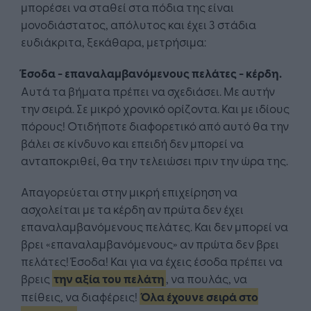
μπορέσει να σταθεί στα πόδια της είναι
μονοδιάστατος, απόλυτος και έχει 3 στάδια
ευδιάκριτα, ξεκάθαρα, μετρήσιμα:
Έσοδα - επαναλαμβανόμενους πελάτες - κέρδη.
Αυτά τα βήματα πρέπει να σχεδιάσει. Με αυτήν
την σειρά. Σε μικρό χρονικό ορίζοντα. Και με ιδίους
πόρους! Οτιδήποτε διαφορετικό από αυτό θα την
βάλει σε κίνδυνο και επειδή δεν μπορεί να
ανταποκριθεί, θα την τελειώσει πριν την ώρα της.
Απαγορεύεται στην μικρή επιχείρηση να
ασχολείται με τα κέρδη αν πρώτα δεν έχει
επαναλαμβανόμενους πελάτες. Και δεν μπορεί να
βρει «επαναλαμβανόμενους» αν πρώτα δεν βρει
πελάτες! Έσοδα! Και για να έχεις έσοδα πρέπει να
βρεις
την αξία του πελάτη
, να πουλάς, να
πείθεις, να διαφέρεις!
Όλα έχουνε σειρά στο