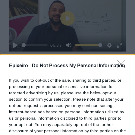
Play
05:32
Play
Mute
Settings
Enter
fullsc
Epixeiro -
Do Not Process My Personal Information
If you wish to opt-out of the sale, sharing to third parties, or
processing of your personal or sensitive information for
Google News
Ακολουθήστε το
στο
targeted advertising by us, please use the below opt-out
και μάθετε πρώτοι όλα τα επιχειρηματικά νέα
section to confirm your selection. Please note that after your
opt-out request is processed you may continue seeing
interest-based ads based on personal information utilized by
us or personal information disclosed to third parties prior to
Δείτε όλες τις τελευταίες επιχειρηματικές
your opt-out. You may separately opt-out of the further
Ειδήσεις
από την Ελλάδα και τον κόσμο στο
disclosure of your personal information by third parties on the