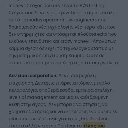
money”. Στόχος σου δεν είναι το A/B testing.
Στόχος σου δεν είναι το pivot και το agile και όλο
αυτό το modus operandi των engineers που
δημιουργούν νέα τεχνολογία, νέο πόρο, κάτι που
δεν υπήρχε χτες και υπόσχεται πλούσια exits που
ελκύουν επενδυτές και crazy money!!! Απολύτως
καμμία σχέση δεν έχει το τεχνολογικό startup με
την μέση μικρή επιχείρηση. Καμμία! Ούτε σε
σκοπό, ούτε σε προτεραιότητες, ούτε σε εργαλεία.
Δεν είσαι
corporation
.
Δεν είσαι μεγάλη
επιχείρηση. Δεν έχεις επάρκεια πόρων, μεγάλο
πελατολόγιο, σταθερά έσοδα, έμπειρα στελέχη,
levels of management και μια εγκαθιδρυμένη
θέση στην αγορά. Δεν μπορείς να στήσεις, να
χρηματοδοτήσεις και να εκτελέσεις ένα business
plan που αν πέσει έξω γι αυτούς δεν θα είναι
τίποτα αλλά για σένα θα είναι το
τέλος του